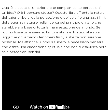
Qual è la causa di un’azione che compiamo? Le percezioni?
Un’idea? O è il pensare stesso? Questo libro affronta la natura
dell’azione libera, della percezione e dei colori e analizza i limiti
della scienza naturale nella ricerca del principio unitario che
starebbe alla base di tutta la manifestazione del mondo. Se
l’uomo fosse un essere soltanto materiale, limitato alle sole
leggi che governano i fenomeni fisici, la libertà non sarebbe
possibile. Ma affinché l’uomo sia libero, è necessario pensare
che esista una dimensione spirituale che non si esaurisca nelle
sole percezioni sensibili.