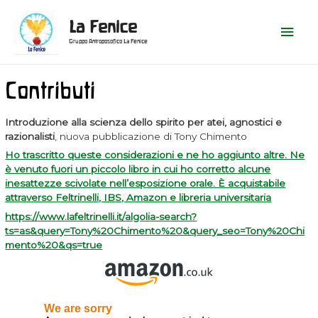
Vai
al
Men
La Fenice
contenuto
Gruppo Antroposofico La Fenice
prin
Contributi
Introduzione alla scienza dello spirito per atei, agnostici e
razionalisti
, nuova pubblicazione di Tony Chimento
Ho trascritto queste considerazioni e ne ho aggiunto altre. Ne
è venuto fuori un piccolo libro in cui ho corretto alcune
inesattezze scivolate nell’esposizione orale. È acquistabile
attraverso Feltrinelli, IBS, Amazon e libreria universitaria
https://www.lafeltrinelli.it/algolia-search?
ts=as&query=Tony%20Chimento%20&query_seo=Tony%20Chi
mento%20&qs=true