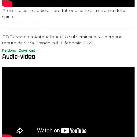
Presentazione audio al libro Introduzione alla scienza dello
spirito
——————————————————————————————
——————————————————————————————–
PDF creato da Antonella Ardito sul seminario sul perdono
tenuto da Silvia Brandolin il 18 febbraio 2023
Perdono
Download
Audio-video