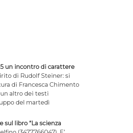
,15 un incontro di carattere
rito di Rudolf Steiner: si
 a cura di Francesca Chimento
un altro dei testi
ruppo del martedì
sul libro “La scienza
elfino (3477766047). E’