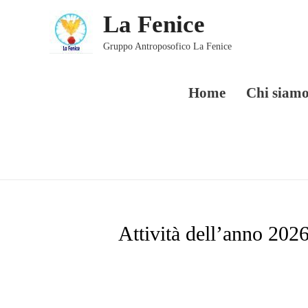
Vai
La Fenice
al
contenuto
Gruppo Antroposofico La Fenice
Home
Chi siam
Attività dell’anno 202