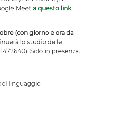
oogle Meet
a questo link
.
tobre (con giorno e ora da
tinuerà lo studio delle
41472640). Solo in presenza.
del linguaggio