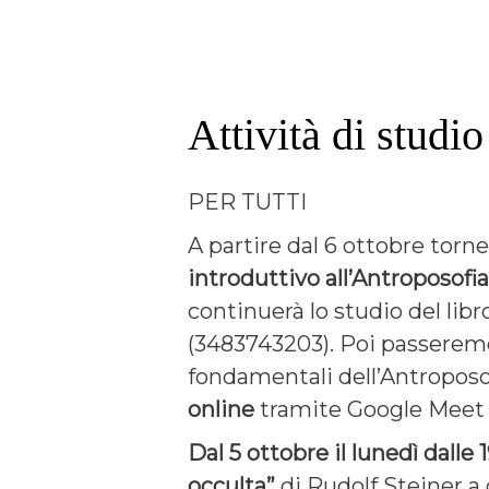
Attività di studio
PER TUTTI
A partire dal 6 ottobre tor
introduttivo all’Antroposofi
continuerà lo studio del libr
(3483743203). Poi passeremo a
fondamentali dell’Antroposo
online
tramite Google Mee
Dal 5 ottobre il lunedì
dalle 1
occulta”
di Rudolf Steiner a 