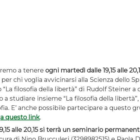
neremo a tenere
ogni martedì dalle 19,15 alle 20
a
per chi voglia avvicinarsi alla Scienza dello Spi
o “La filosofia della libertà” di Rudolf Steiner
 studiare insieme “La filosofia della libertà”, 
fia.
E’ anche possibile partecipare a questo g
t
a questo link
.
9,15 alle 20,15
si terrà un seminario permanente 
cura di Nino Brucculeri (3298982515) e Paola D