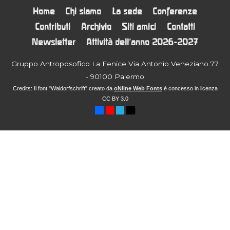
Home
Chi siamo
La sede
Conferenze
Contributi
Archivio
Siti amici
Contatti
Newsletter
Attività dell’anno 2026-2027
Gruppo Antroposofico La Fenice Via Antonio Veneziano 77
- 90100 Palermo
Credits: Il font "Waldorfschrift" creato da
oNline Web Fonts
è concesso in licenza
CC BY 3.0